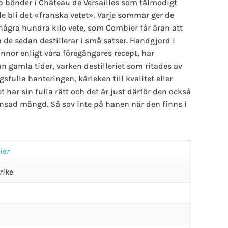
p bönder i Château de Versailles som tålmodigt
le bli det «franska vetet». Varje sommar ger de
ågra hundra kilo vete, som Combier får äran att
de sedan destillerar i små satser. Handgjord i
nor enligt våra föregångares recept, har
n gamla tider, varken destilleriet som ritades av
sfulla hanteringen, kärleken till kvalitet eller
 har sin fulla rätt och det är just därför den också
ränsad mängd. Så sov inte på hanen när den finns i
ier
rike