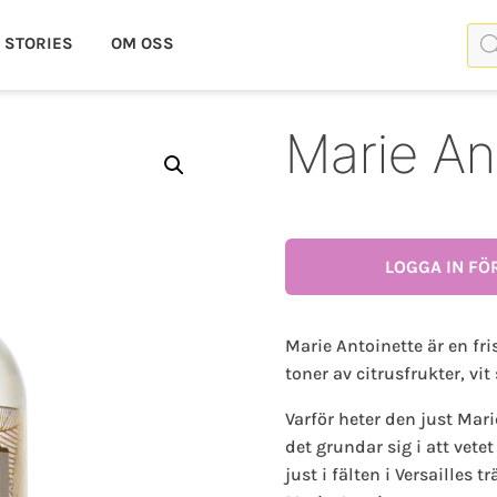
Pro
STORIES
OM OSS
Marie An
LOGGA IN FÖ
Marie Antoinette är en f
toner av citrusfrukter, v
Varför heter den just Marie
det grundar sig i att vete
just i fälten i Versailles