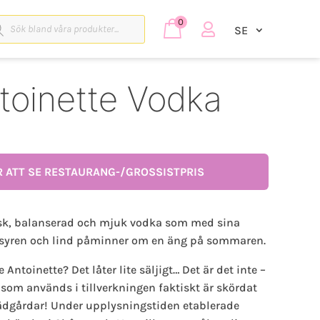
duktsökning
0

SE
toinette Vodka
R ATT SE RESTAURANG-/GROSSISTPRIS
risk, balanserad och mjuk vodka som med sina
it syren och lind påminner om en äng på sommaren.
 Antoinette? Det låter lite säljigt… Det är det inte –
t som används i tillverkningen faktiskt är skördat
 trädgårdar! Under upplysningstiden etablerade