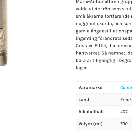
Marie-Antoinette en grup
valde ut de frön som skul
små åkrarna fortfarande n
noggrant skörda, och som 
gamla ångdestillationspan
ingenting förändrats seda
Gustave Eiffel, den omsorg
hantverket. Så namnet, det
bara är tillgänglig i beg
lager…
Varumärke
Comb
Land
Frank
Alkoholhalt
40%
Volym (ml)
700