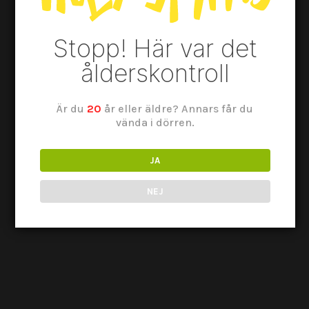
Stopp! Här var det
ålderskontroll
Combier är känt bland annat för sitt
Är du
20
år eller äldre? Annars får du
vända i dörren.
betydande bidrag till spritvärlden – inget
mindre än uppfinningen av Triple Sec.
1834 skapade Jean-Baptiste Combier den
JA
första Triple Sec, en kristallklar likör som
NEJ
sedan dess har blivit en hörnsten i
cocktailkulturen. Denna lena likör, med
sin tydliga apelsinsmak, satte en ny
standard i branschen och befäste
Combiers plats i historien. Det finns
många som efterliknar, men det finns
bara ett original.