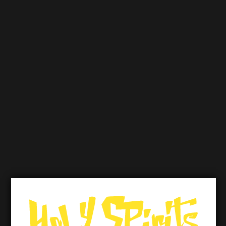
Mitt i charmiga Turin, där historia och
århundaden av innovation går hand i
hand, ger Antica Torino liv åt de rika
traditionerna i Piemonte med sina
noggrant utformade vermouths och
spritdrycker. Företaget grundades av
Vittorio Zoppi och Filippo Antonelli och
började...