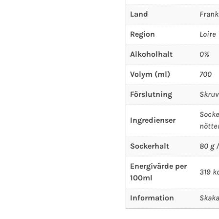
Land
Frank
Region
Loire
Alkoholhalt
0%
Volym (ml)
700
Förslutning
Skruv
Socke
Ingredienser
nötte
Sockerhalt
80 g 
Energivärde per
319 kc
100ml
Information
Skaka