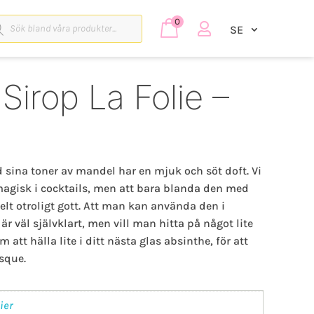
duktsökning
0

SE
Sirop La Folie –
d sina toner av mandel har en mjuk och söt doft. Vi
 magisk i cocktails, men att bara blanda den med
elt otroligt gott. Att man kan använda den i
r väl självklart, men vill man hitta på något lite
m att hälla lite i ditt nästa glas absinthe, för att
sque.
ier