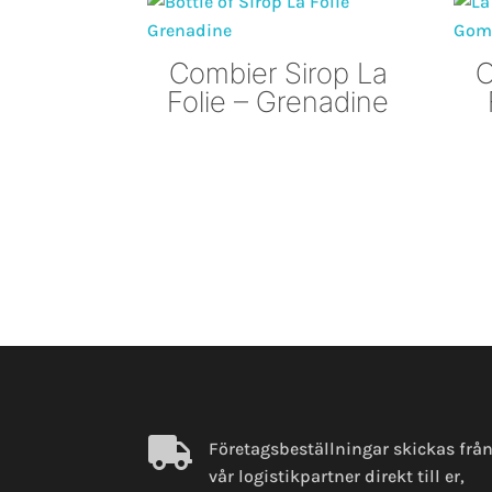
Combier Sirop La
C
Folie – Grenadine

Företagsbeställningar skickas frå
vår logistikpartner direkt till er,