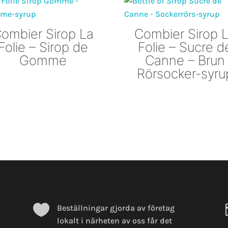
ombier Sirop La
Combier Sirop 
Folie – Sirop de
Folie – Sucre d
Gomme
Canne – Brun
Rörsocker-syru

n
Beställningar gjorda av företag
lokalt i närheten av oss får det