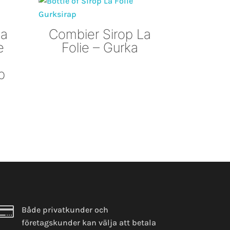
La
Combier Sirop La
e
Folie – Gurka
p

Både privatkunder och
företagskunder kan välja att betala