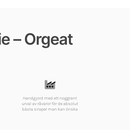
ie – Orgeat
Handgjord med ett noggrant
urval av råvaror för de absolut
bästa siraper man kan önska