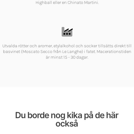
Highball eller en Chinato Martini.
Utvalda rötter och aromer, etylalkohol och socker tillsätts direkt till
basvinet (Moscato Secco från Le Langhe) i fatet. Macerationstiden
är minst 15 - 30 dagar.
Du borde nog kika på de här
också