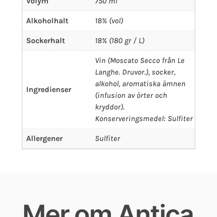
Volym
750 ml
Alkoholhalt
18% (vol)
Sockerhalt
18% (180 gr / L)
Vin (Moscato Secco från Le
Langhe. Druvor.), socker,
alkohol, aromatiska ämnen
Ingredienser
(infusion av örter och
kryddor).
Konserveringsmedel: Sulfiter
Allergener
Sulfiter
Mer om Antica